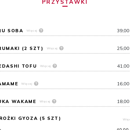
PRZYSTAWKI
39,00
RU SOBA
Więcej
25,00
RUMAKI (2 SZT)
Więcej
41,00
EDASHI TOFU
Więcej
16,00
AMAME
Więcej
18,00
UKA WAKAME
Więcej
ROŻKI GYOZA (5 SZT)
Wię
e
40,00