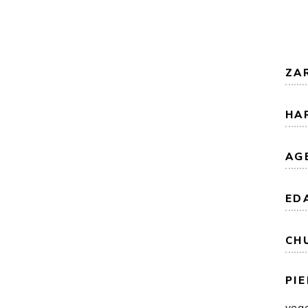
ZA
HA
AG
ED
CH
PIE
veg