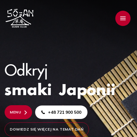
Odkryj
smaki Japonii
+48 721 900 500
MENU
DOWIEDZ SIĘ WIĘCEJ NA TEMAT DAŃ