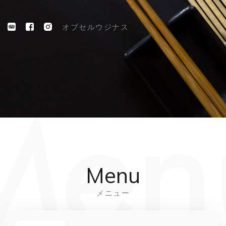
オ
ブ
セ
ル
ウ
ジ
ナ
ス
Menu
メニュー