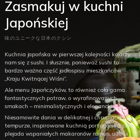
Zasmakuj w kuchni
Japońskiej
味のユニークな日本のクシン
Kuchnia japońska w pierwszej kolejności kojarzy
nam się z sushi. I słusznie, ponieważ sushi to
bardzo ważna część jadłospisu mieszkańców
„Kraju Kwitnącej Wiśni”.
Ale menu Japończyków, to również cała gama
fantastycznych potraw, o wyrafinowanych
smakach – minimalistycznych i eleganckich.
Niesamowite dania w delikatnej i chrupiącej
tempurze, inspirowane kuchnią portugalską, cała
plejada wspaniałych makaronów ramen, udon i