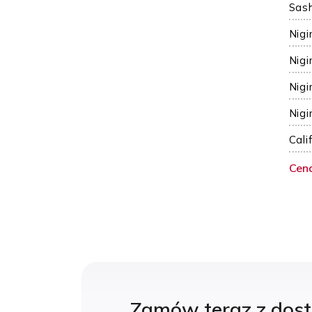
Sash
Nigi
Nigi
Nigi
Nigi
Cali
Cen
Zamów teraz z dos