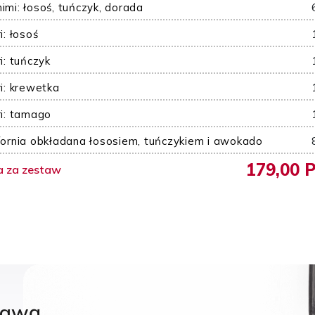
imi: łosoś, tuńczyk, dorada
ri: łosoś
ri: tuńczyk
ri: krewetka
ri: tamago
fornia obkładana łososiem, tuńczykiem i awokado
179,00 
a za zestaw
tawą